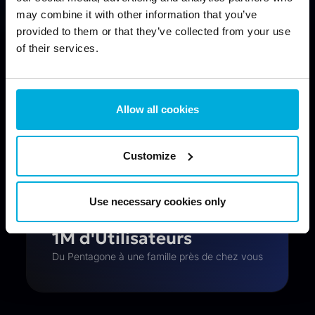
PLUS DE
may combine it with other information that you’ve
100 Pays
provided to them or that they’ve collected from your use
Fiez-vous aux solutions de Jetico
of their services.
Allow all cookies
PLUS DE
30 Ans
D'expérience
Customize
Use necessary cookies only
FAIT CONFIANCE PAR
1M d'Utilisateurs
Du Pentagone à une famille près de chez vous